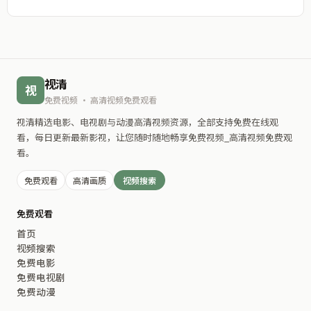
视清
视
免费视频 · 高清视频免费观看
视清
精选电影、电视剧与动漫高清视频资源，全部支持免费在线观
看，每日更新最新影视，让您随时随地畅享免费视频_高清视频免费观
看。
免费观看
高清画质
视频搜索
免费观看
首页
视频搜索
免费电影
免费电视剧
免费动漫