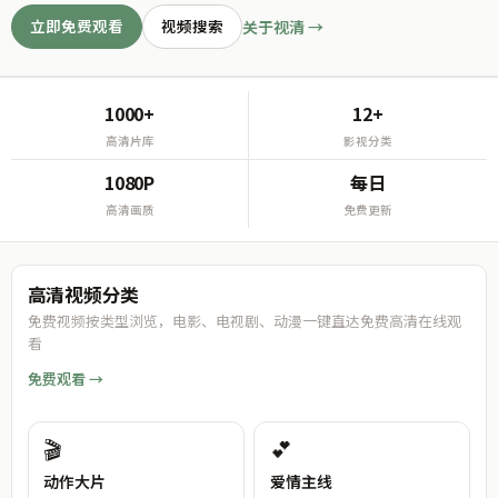
立即免费观看
视频搜索
关于视清 →
1000+
12+
高清片库
影视分类
1080P
每日
高清画质
免费更新
高清视频分类
免费视频按类型浏览，电影、电视剧、动漫一键直达免费高清在线观
看
免费观看 →
🎬
💕
动作大片
爱情主线