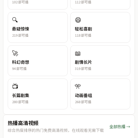
102
部可播
112
部可播
🔍
😄
悬疑惊悚
轻松喜剧
219
部可播
118
部可播
🚀
📖
科幻奇想
剧情长片
94
部可播
319
部可播
📺
🎌
长篇剧集
动画番组
280
部可播
268
部可播
热播高清视频
全部热播 →
综合热度排序的热门免费高清视频，在线观看无需下载
99:08
93:48